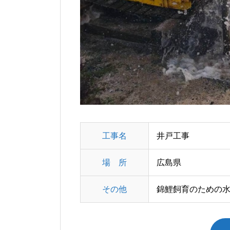
工事名
井戸工事
場 所
広島県
その他
錦鯉飼育のための