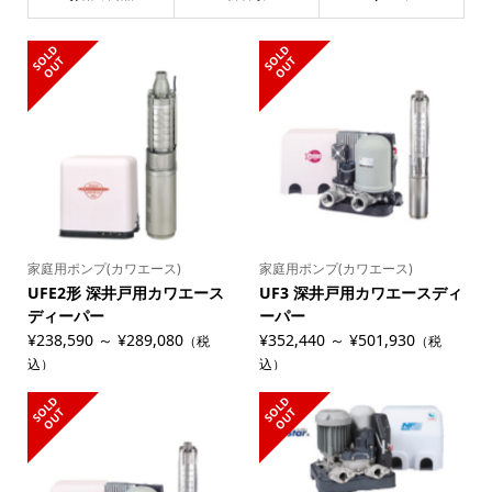
S
L
D
O
U
S
L
D
O
U
O
T
O
T
家庭用ポンプ(カワエース)
家庭用ポンプ(カワエース)
UFE2形 深井戸用カワエース
UF3 深井戸用カワエースディ
ディーパー
ーパー
¥238,590 ～ ¥289,080
¥352,440 ～ ¥501,930
（税
（税
込）
込）
S
L
D
O
U
S
L
D
O
U
O
T
O
T