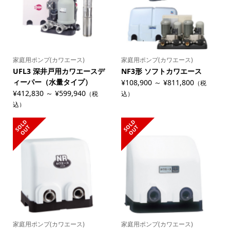
家庭用ポンプ(カワエース)
家庭用ポンプ(カワエース)
UFL3 深井戸用カワエースデ
NF3形 ソフトカワエース
ィーパー（水量タイプ）
¥108,900 ～ ¥811,800
（税
¥412,830 ～ ¥599,940
（税
込）
込）
S
L
D
O
U
S
L
D
O
U
O
T
O
T
家庭用ポンプ(カワエース)
家庭用ポンプ(カワエース)